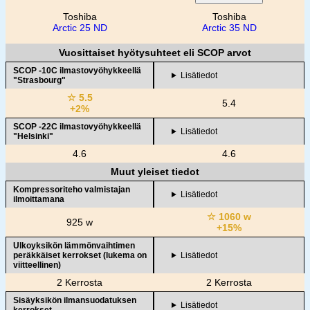
Toshiba
Toshiba
Arctic 25 ND
Arctic 35 ND
Vuosittaiset hyötysuhteet eli SCOP arvot
SCOP -10C ilmastovyöhykkeellä
Lisätiedot
"Strasbourg"
☆ 5.5
5.4
+2%
SCOP -22C ilmastovyöhykkeellä
Lisätiedot
"Helsinki"
4.6
4.6
Muut yleiset tiedot
Kompressoriteho valmistajan
Lisätiedot
ilmoittamana
☆ 1060 w
925 w
+15%
Ulkoyksikön lämmönvaihtimen
peräkkäiset kerrokset (lukema on
Lisätiedot
viitteellinen)
2 Kerrosta
2 Kerrosta
Sisäyksikön ilmansuodatuksen
Lisätiedot