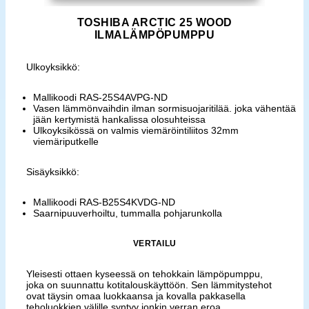
TOSHIBA ARCTIC 25 WOOD
ILMALÄMPÖPUMPPU
Ulkoyksikkö:
Mallikoodi RAS-25S4AVPG-ND
Vasen lämmönvaihdin ilman sormisuojaritilää. joka vähentää
jään kertymistä hankalissa olosuhteissa
Ulkoyksikössä on valmis viemäröintiliitos 32mm
viemäriputkelle
Sisäyksikkö:
Mallikoodi RAS-B25S4KVDG-ND
Saarnipuuverhoiltu, tummalla pohjarunkolla
VERTAILU
Yleisesti ottaen kyseessä on tehokkain lämpöpumppu,
joka on suunnattu kotitalouskäyttöön. Sen lämmitystehot
ovat täysin omaa luokkaansa ja kovalla pakkasella
teholuokkien välille syntyy jonkin verran eroa.