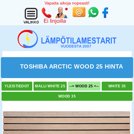
Vapaita aikoja nopeasti!
TOSHIBA ARCTIC WOOD 25 HINTA
YLEISTIEDOT
MALLI WHITE 25
--> WOOD 25 <--
WHITE 35
WOOD 35