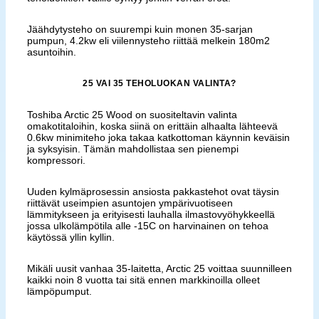
Jäähdytysteho on suurempi kuin monen 35-sarjan
pumpun, 4.2kw eli viilennysteho riittää melkein 180m2
asuntoihin.
25 VAI 35 TEHOLUOKAN VALINTA?
Toshiba Arctic 25 Wood on suositeltavin valinta
omakotitaloihin, koska siinä on erittäin alhaalta lähteevä
0.6kw minimiteho joka takaa katkottoman käynnin keväisin
ja syksyisin. Tämän mahdollistaa sen pienempi
kompressori.
Uuden kylmäprosessin ansiosta pakkastehot ovat täysin
riittävät useimpien asuntojen ympärivuotiseen
lämmitykseen ja erityisesti lauhalla ilmastovyöhykkeellä
jossa ulkolämpötila alle -15C on harvinainen on tehoa
käytössä yllin kyllin.
Mikäli uusit vanhaa 35-laitetta, Arctic 25 voittaa suunnilleen
kaikki noin 8 vuotta tai sitä ennen markkinoilla olleet
lämpöpumput.